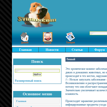
Главная
Новости
Статьи
Форум
Лишай
Поиск
Это хроническое кожное заболеван
диких и домашних животных, но и 
происходит в тех местах, наруша
//-- Нельзя запускать заболевание -
Расширенный поиск
Возникновению и распространению
потому что они облегчают попадан
Значительно увеличивает количест
Основное меню
влажность.
Происходит заражение различным
Главная
инфицированные предметы ухода и