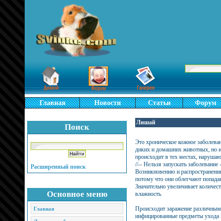
Главная
Новости
Статьи
Форум
Лишай
Поиск
Это хроническое кожное заболеван
диких и домашних животных, но и 
происходит в тех местах, наруша
//-- Нельзя запускать заболевание -
Расширенный поиск
Возникновению и распространению
потому что они облегчают попадан
Значительно увеличивает количест
Основное меню
влажность.
Происходит заражение различным
Главная
инфицированные предметы ухода и