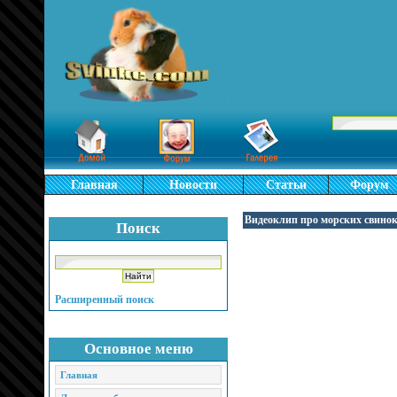
Главная
Новости
Статьи
Форум
Видеоклип про морских свинок
Поиск
Расширенный поиск
Основное меню
Главная