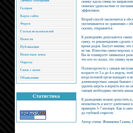
Личные сообщения
свинку вдоль спины по направлени
свинское удовольствие от поглажи
Галерея
эффективен.
Карта сайта
Второй способ заключается в обс
Форум
увеличиваются по сравнению с об
сказать, открывается.
Статьи пользователей
К разведению допускаются самки д
Новости
самку, то рекомендовано сделать 
время родов. Бытует мнение, что с
Публикации
не так. Известны самки морских с
Новостная лента
Вы не планируете заниматься разв
что кто-то сказал, что свинку нуж
Опросы
Половозрелость у самцов наступае
Связь с нами
возрасте от 3-х до 4-х недель, ч
когда половой орган выпадает и не
Объявления
длинношерстных самцов бывают сл
удалить шерсть и вернуть все на 
самцам необходимо чистить анальн
Статистика
К разведению можно допустить и дв
неопытность и могут длительное 
примерно 5-7 месяцев. Как и само
до глубокой старости.
Автор статьи: Жижикина Галина,