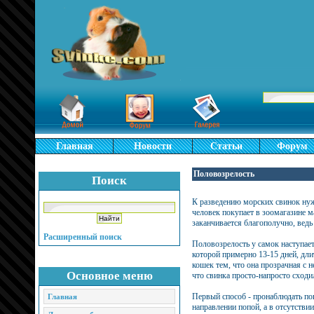
Главная
Новости
Статьи
Форум
Половозрелость
Поиск
К разведению морских свинок нуж
человек покупает в зоомагазине м
заканчивается благополучно, вед
Расширенный поиск
Половозрелость у самок наступает
которой примерно 13-15 дней, длит
кошек тем, что она прозрачная с н
Основное меню
что свинка просто-напросто сходил
Первый способ - пронаблюдать пов
Главная
направлении попой, а в отсутстви