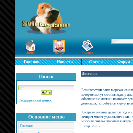
Главная
Новости
Статьи
Форум
Дистония
Поиск
Если все-таки ваша морская свинк
которые могут снизить задачу дис
обозначение матки и помогает дет
Расширенный поиск
детеныша, потребуется хирургичес
Кесарево сечение делается под об
Основное меню
ветврач может удалить яичники, ч
морская свинка способна выкармл
Главная
стр. 2 из 2