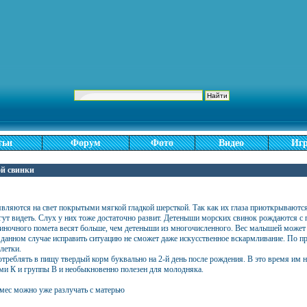
тьи
Форум
Фото
Видео
Иг
ой свинки
ляются на свет покрытыми мягкой гладкой шерсткой. Так как их глаза приоткрываются з
гут видеть. Слух у них тоже достаточно развит. Детеныши морских свинок рождаются 
ночного помета весят больше, чем детеныши из многочисленного. Вес малышей может ко
данном случае исправить ситуацию не сможет даже искусственное вскармливание. По пр
летки.
реблять в пищу твердый корм буквально на 2-й день после рождения. В это время им н
ми К и группы В и необыкновенно полезен для молодняка.
мес можно уже разлучать с матерью