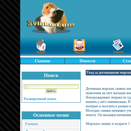
Главная
Новости
Ста
Уход за детенышами морск
Поиск
Детеныши морских свинок появ
появления на свет малыши мо
Новорожденные зверьки из оди
Расширенный поиск
выжить у него минимальны. В 
матерью и поселить в разные к
Молодые свинки начинают упот
Основное меню
помета. Он насыщен витамина
Морскую свинку в возрасте 1 
Главная