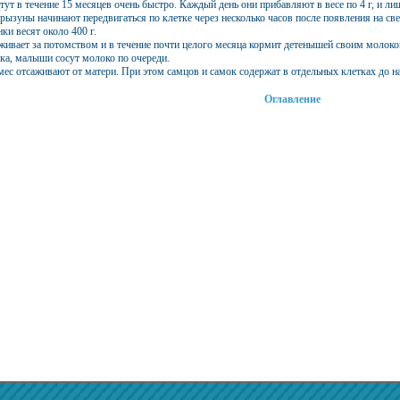
ут в течение 15 месяцев очень быстро. Каждый день они прибавляют в весе по 4 г, и л
ызуны начинают передвигаться по клетке через несколько часов после появления на свет
ки весят около 400 г.
живает за потомством и в течение почти целого месяца кормит детенышей своим молоком
ска, малыши сосут молоко по очереди.
мес отсаживают от матери. При этом самцов и самок содержат в отдельных клетках до н
Оглавление