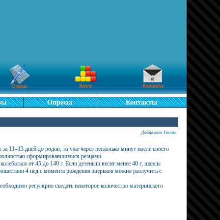
ры
Опросы
Контакты
Добавлено
Гость
а 11–13 дней до родов, то уже через несколько минут после своего
с полностью сформировавшимися резцами.
лебаться от 45 до 140 г. Если детеныш весит менее 40 г, шансы
ошествии 4 нед с момента рождения зверьков можно разлучить с
еобходимо регулярно съедать некоторое количество материнского