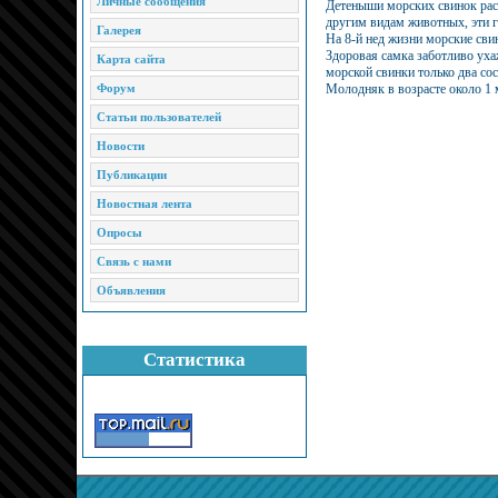
Личные сообщения
Детеныши морских свинок раст
другим видам животных, эти гр
Галерея
На 8-й нед жизни морские свин
Здоровая самка заботливо уха
Карта сайта
морской свинки только два со
Форум
Молодняк в возрасте около 1 
Статьи пользователей
Новости
Публикации
Новостная лента
Опросы
Связь с нами
Объявления
Статистика