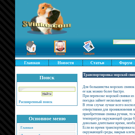
Главная
Новости
Статьи
Форум
Транспортировка морской сви
Поиск
Для большинства морских свинок 
ее как можно более быстро.
При перевозке морской свинки из 
поездка займет несколько минут.
Расширенный поиск
В этом случае лучше всего воспо
отверстиями для проникновения 
приобретенная свинка ручная, то м
Основное меню
температура окружающей среды буд
довольно длительное время, необ
Если во время транспортировки кл
Главная
окружающей среды, накрыв клетку