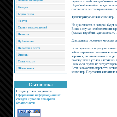
Личные сообщения
перевозок наиболее удобными счи
Подобный контейнер представляе
Галерея
снабженной вентиляционными отв
Карта сайта
Транспортировочный контейнер
Форум
На дно емкости, в которой будет 
Статьи пользователей
В них в случае необходимости зар
(клетки, коробки) надо положить 
Новости
Для дальних перевозок морских с
Публикации
Новостная лента
Если перевозить морскую свинку 
заблаговременно положить в клет
Опросы
зарыться, спрятавшись от холода.
помещенная в уголок клетки или 
Связь с нами
Ни в коем случае не следует пере
Если необходимо перевезти неско
Объявления
контейнер. Перевозить животных в
Статистика
Стенды уголок покупателя.
Оформление информационных
стендов и уголок пожарной
безопасности
.