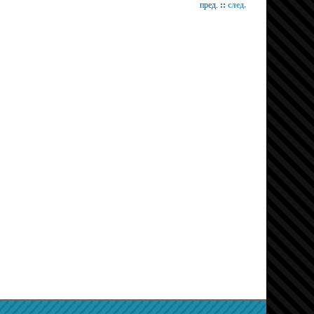
пред.
::
след.