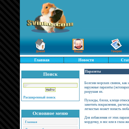
Главная
Новости
Ста
Паразиты
Поиск
Болезни морских свинок, как 
наружные паразиты (эктопараз
разрушая их.
Расширенный поиск
Пухоеды, блохи, клещи относя
заметить покраснения, расчес
легкостью может попасть люб
Основное меню
Для избавления от этих параз
мордочку, в нос или в глаза ж
Главная