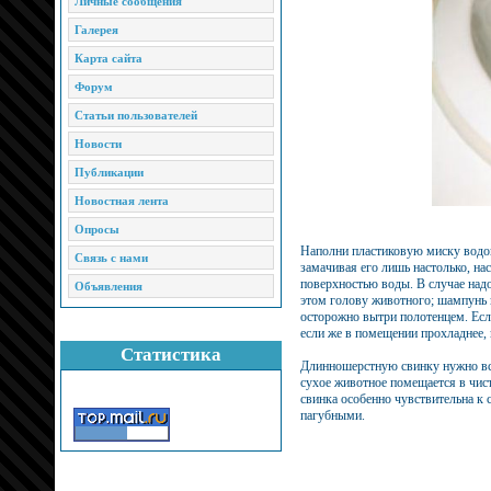
Личные сообщения
Галерея
Карта сайта
Форум
Статьи пользователей
Новости
Публикации
Новостная лента
Опросы
Наполни пластиковую миску водой
Связь с нами
замачивая его лишь настолько, на
поверхностью воды. В случае над
Объявления
этом голову животного; шампунь 
осторожно вытри полотенцем. Есл
если же в помещении прохладнее,
Статистика
Длинношерстную свинку нужно все
сухое животное помещается в чис
свинка особенно чувствительна к 
пагубными.