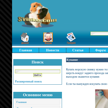
Главная
Новости
Статьи
Форум
Купание
Поиск
Купать морскую свинку нужно тол
шерсть вокруг заднего прохода з
выходом окажется купание.
Расширенный поиск
Если ты вынужден искупать свою 
Основное меню
Главная