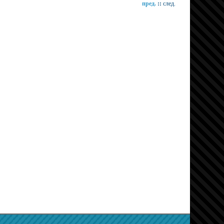
пред.
::
след.