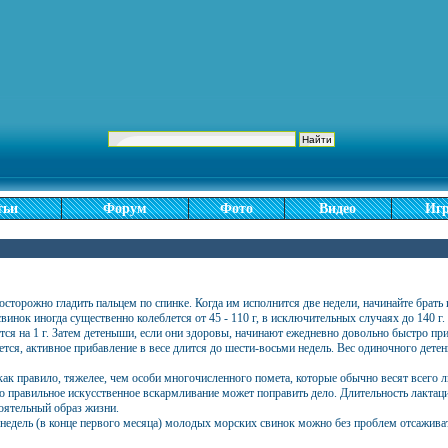
тьи
Форум
Фото
Видео
Иг
торожно гладить пальцем по спинке. Когда им исполнится две недели, начинайте брать 
нок иногда существенно колеблется от 45 - 110 г, в исключительных случаях до 140 г. 
ся на 1 г. Затем детеныши, если они здоровы, начинают ежедневно довольно быстро приба
ся, активное прибавление в весе длится до шести-восьми недель. Вес одиночного детены
ак правило, тяжелее, чем особи многочисленного помета, которые обычно весят всего л
правильное искусственное вскармливание может поправить дело. Длительность лактацион
оятельный образ жизни.
х недель (в конце первого месяца) молодых морских свинок можно без проблем отсажива