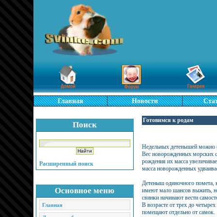
Главная
Новости
Ста
Готовимся к родам
Поиск
Недельных детенышей можно ос
Вес новорожденных морских сви
рождения их масса увеличивает
Расширенный поиск
масса новорожденных удваивает
Детеныш одиночного помета, к
Основное меню
имеют мало шансов выжить, но 
свинки начинают вести самост
В возрасте от трех до четыре
Главная
помещают отдельно от самок.