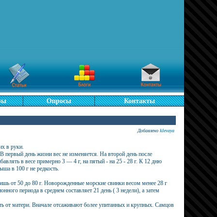
ры
Опросы
Контакты
Добавлено
klevaya
их в руки.
В первый день жизни вес не изменяется. На второй день после
влять в весе примерно 3 — 4 г, на пятый - на 25 - 28 г. К 12 дню
ша в 100 г не редкость.
ишь от 50 до 80 г. Новорожденные морские свинки весом менее 28 г
ного периода в среднем составляет 21 день ( 3 недели), а затем
ть от матери. Вначале отсаживают более упитанных и крупных. Самцов