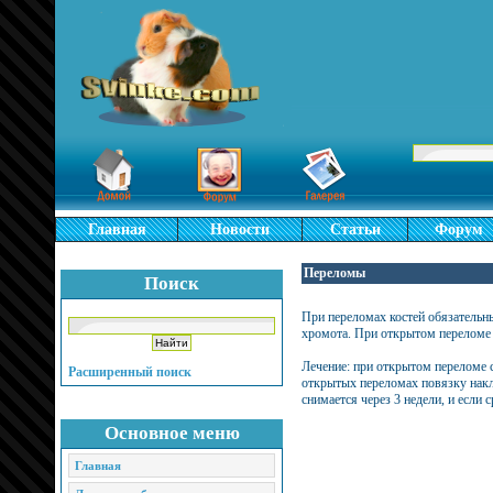
Главная
Новости
Статьи
Форум
Переломы
Поиск
При переломах костей обязательн
хромота. При открытом переломе
Лечение: при открытом переломе 
Расширенный поиск
открытых переломах повязку накл
снимается через 3 недели, и если 
Основное меню
Главная