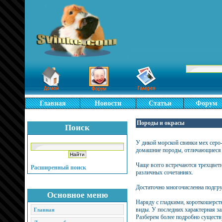
Главная
Новости
Статьи
Форум
Породы и окрасы
Поиск
У дикой морской свинки мех серо
домашние породы, отличающиеся 
Чаще всего встречаются трехцветн
Расширенный поиск
различных сочетаниях.
Достаточно многочисленна подгруп
Основное меню
Наряду с гладкими, короткошерс
виды. У последних характерная за
Главная
Разберем более подробно сущест