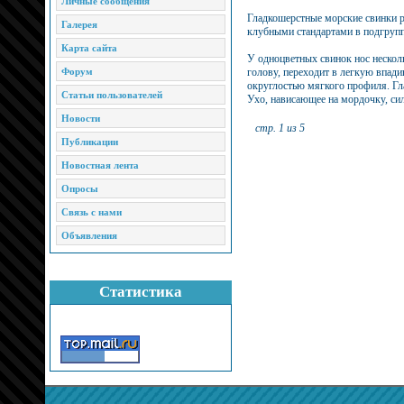
Личные сообщения
Гладкошерстные морские свинки р
Галерея
клубными стандартами в подгруппе
Карта сайта
У одноцветных свинок нос несколь
Форум
голову, переходит в легкую впади
округлостью мягкого профиля. Гл
Статьи пользователей
Ухо, нависающее на мордочку, си
Новости
стр. 1 из 5
Публикации
Новостная лента
Опросы
Связь с нами
Объявления
Статистика