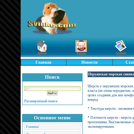
Главная
Новости
Ста
Перуанская морская свинк
Поиск
Шерсть у перуанских морских с
класса (не очень породистые,
целях создания для них комфо
вперед.
Расширенный поиск
* Текстура шерсти - шелковис
Основное меню
* Плотность шерсти - шерсть 
проплешины. Выставляемые св
экспонируемыми.
Главная