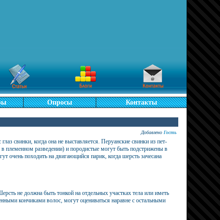
ры
Опросы
Контакты
Добавлено
Гость
глаз свинки, когда она не выставляется. Перуанские свинки из пет-
и в племенном разведении) и породистые могут быть подстрижены в
ут очень походить на двигающийся парик, когда шерсть зачесана
ерсть не должна быть тонкой на отдельных участках тела или иметь
нными кончиками волос, могут оцениваться наравне с остальными