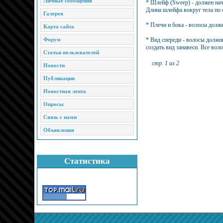
Личные сообщения
* Шлейф (Sweep) - должен нач
Длина шлейфа вокруг тела по 
Галерея
* Плечи и бока - волосы долж
Карта сайта
Форум
* Вид спереди - волосы должн
создать вид занавеси. Все во
Статьи пользователей
стр. 1 из 2
Новости
Публикации
Новостная лента
Опросы
Связь с нами
Объявления
Статистика