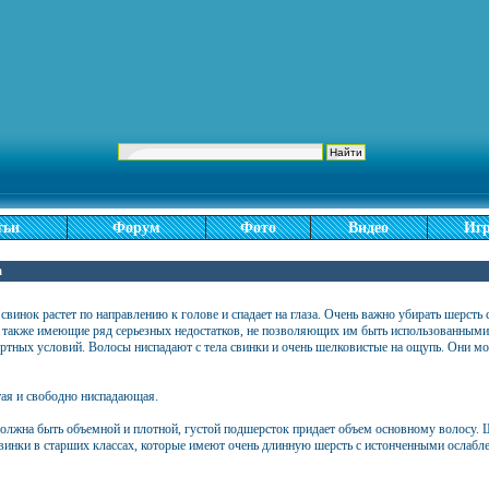
тьи
Форум
Фото
Видео
Иг
а
винок растет по направлению к голове и спадает на глаза. Очень важно убирать шерсть с 
 а также имеющие ряд серьезных недостатков, не позволяющих им быть использованным
ртных условий. Волосы ниспадают с тела свинки и очень шелковистые на ощупь. Они мог
тая и свободно ниспадающая.
должна быть объемной и плотной, густой подшерсток придает объем основному волосу. Ш
инки в старших классах, которые имеют очень длинную шерсть с истонченными ослабле