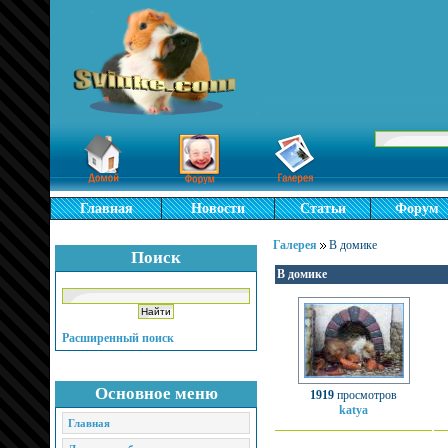
Главная
Новости
Статьи
Форум
Галерея
В домике
Поиск
В домике
Расширенный поиск
Основное меню
1919
просмотров
katya
Главная