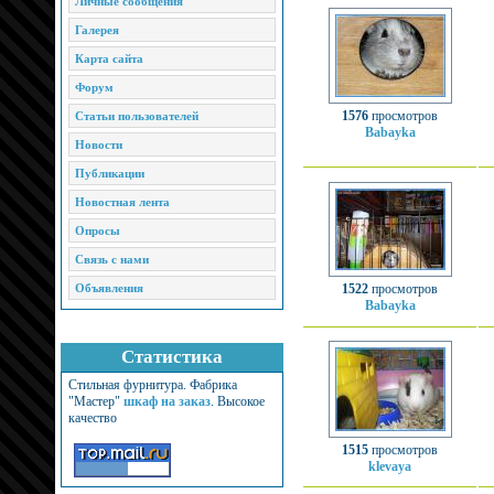
Личные сообщения
Галерея
Карта сайта
Форум
1576
просмотров
Статьи пользователей
Babayka
Новости
Публикации
Новостная лента
Опросы
Связь с нами
Объявления
1522
просмотров
Babayka
Статистика
Стильная фурнитура. Фабрика
"Мастер"
шкаф на заказ
. Высокое
качество
1515
просмотров
klevaya