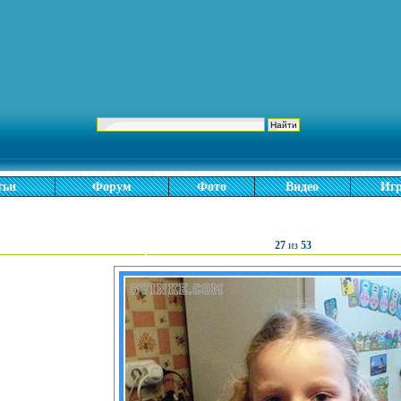
тьи
Форум
Фото
Видео
Иг
27
из
53