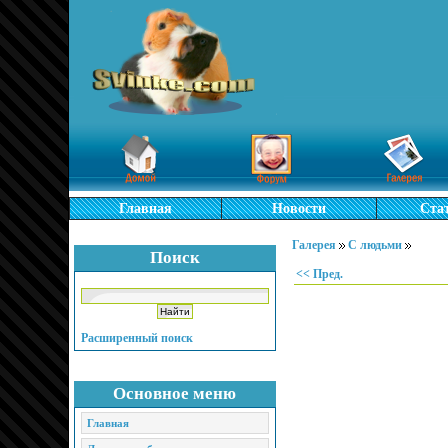
Главная
Новости
Ста
Галерея
С людьми
Поиск
<< Пред.
Расширенный поиск
Основное меню
Главная