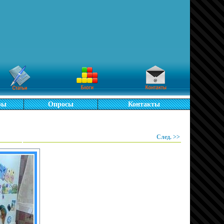
ры
Опросы
Контакты
След. >>