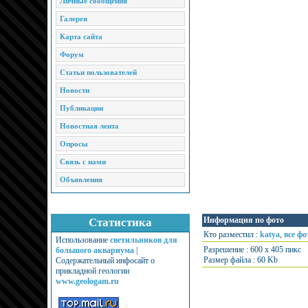
Личные сообщения
Галерея
Карта сайта
Форум
Статьи пользователей
Новости
Публикации
Новостная лента
Опросы
Связь с нами
Объявления
Информация по фото
Статистика
Кто разместил :
katya
,
все фо
Использование
светильников для
Разрешение : 600 x 405 пикс
большого аквариума
|
Размер файла : 60 Kb
Содержательный инфосайт о
прикладной геологии
www.geologam.ru