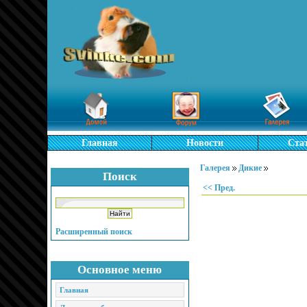
Главная
Новости
Ста
Галерея
Дикие
Поиск
<< Пред.
Расширенный поиск
Основное меню
Главная