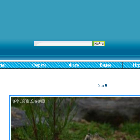
тьи
Форум
Фото
Видео
Иг
5
из
9