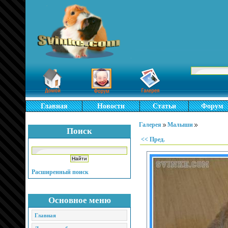
Главная
Новости
Статьи
Форум
Галерея
Малыши
Поиск
<< Пред.
Расширенный поиск
Основное меню
Главная