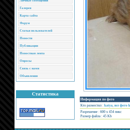
Личные сообщения
Галерея
Карта сайта
Форум
Статьи пользователей
Новости
Публикации
Новостная лента
Опросы
Связь с нами
Объявления
Статистика
Информация по фото
Кто разместил :
katya
,
все фото 
Разрешение : 600 x 454 пикс
Размер файла : 45 Kb