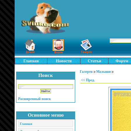
Главная
Новости
Статьи
Форум
Галерея
Малыши
Поиск
<< Пред.
Расширенный поиск
Основное меню
Главная