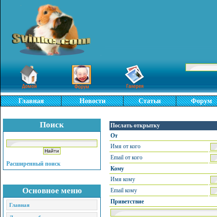
Главная
Новости
Статьи
Форум
Поиск
Послать открытку
От
Имя от кого
Email от кого
Расширенный поиск
Кому
Имя кому
Основное меню
Email кому
Приветствие
Главная