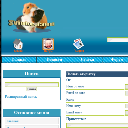
Главная
Новости
Статьи
Форум
Поиск
Послать открытку
От
Имя от кого
Email от кого
Расширенный поиск
Кому
Имя кому
Основное меню
Email кому
Приветствие
Главная