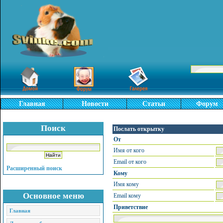
Главная
Новости
Статьи
Форум
Поиск
Послать открытку
От
Имя от кого
Email от кого
Расширенный поиск
Кому
Имя кому
Основное меню
Email кому
Приветствие
Главная