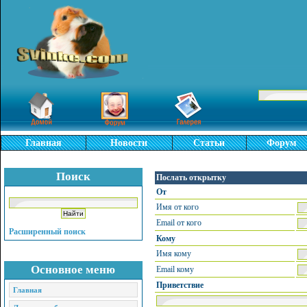
Главная
Новости
Статьи
Форум
Поиск
Послать открытку
От
Имя от кого
Email от кого
Расширенный поиск
Кому
Имя кому
Основное меню
Email кому
Приветствие
Главная