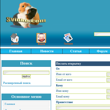
Главная
Новости
Статьи
Форум
Поиск
Послать открытку
От
Имя от кого
Email от кого
Расширенный поиск
Кому
Имя кому
Основное меню
Email кому
Приветствие
Главная