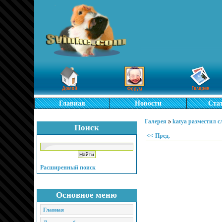
Главная
Новости
Ста
Галерея
katya разместил 
Поиск
<< Пред.
Расширенный поиск
Основное меню
Главная