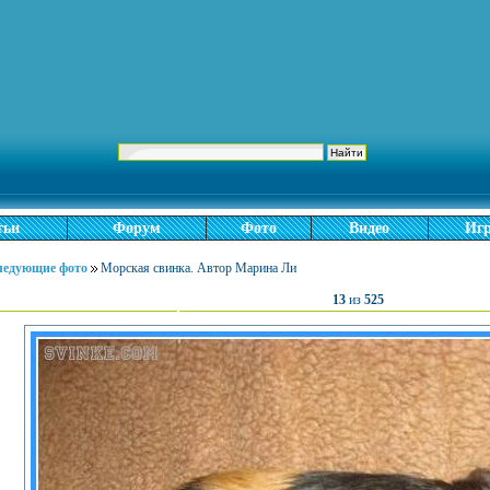
тьи
Форум
Фото
Видео
Иг
следующие фото
Морская свинка. Автор Марина Ли
13
из
525