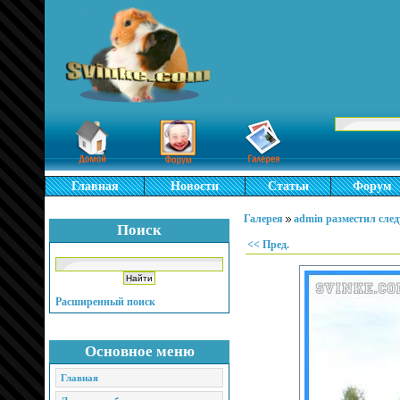
Главная
Новости
Статьи
Форум
Галерея
admin разместил сле
Поиск
<< Пред.
Расширенный поиск
Основное меню
Главная