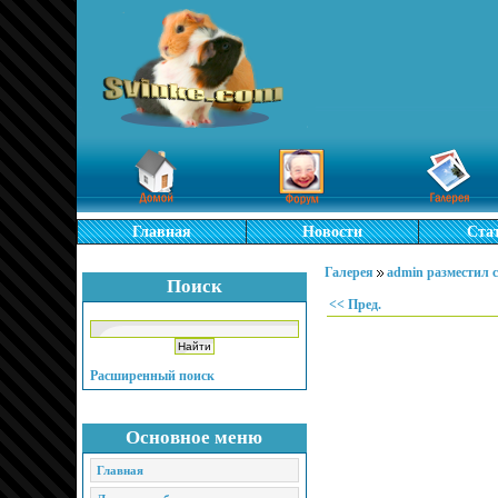
Главная
Новости
Ста
Галерея
admin разместил 
Поиск
<< Пред.
Расширенный поиск
Основное меню
Главная