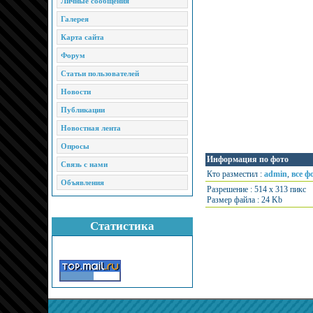
Личные сообщения
Галерея
Карта сайта
Форум
Статьи пользователей
Новости
Публикации
Новостная лента
Опросы
Информация по фото
Связь с нами
Кто разместил :
admin
,
все ф
Объявления
Разрешение : 514 x 313 пикс
Размер файла : 24 Kb
Статистика