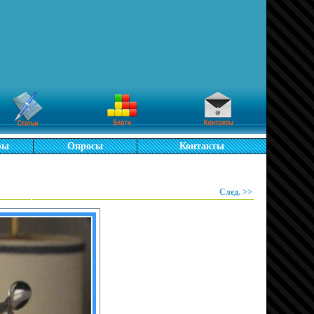
ры
Опросы
Контакты
След. >>