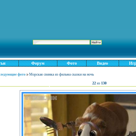
тьи
Форум
Фото
Видео
Иг
следующие фото
Морская свинка из фильма сказки на ночь
22
из
130