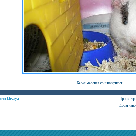
Белая морская свинка кушает
фото klevaya
Просмотре
Добавлено 