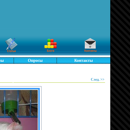
ры
Опросы
Контакты
След. >>