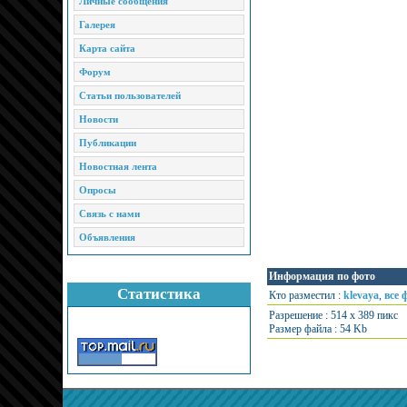
Личные сообщения
Галерея
Карта сайта
Форум
Статьи пользователей
Новости
Публикации
Новостная лента
Опросы
Связь с нами
Объявления
Информация по фото
Статистика
Кто разместил :
klevaya
,
все 
Разрешение : 514 x 389 пикс
Размер файла : 54 Kb