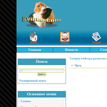
Главная
Новости
Ста
Галерея
klevaya размести
Поиск
<< Пред.
Расширенный поиск
Основное меню
Главная