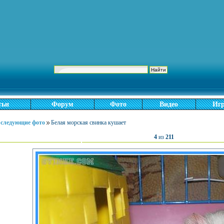
тьи
Форум
Фото
Видео
Иг
л следующие фото
Белая морская свинка кушает
4
из
211