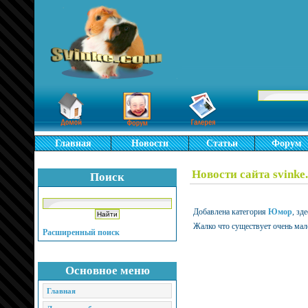
Главная
Новости
Статьи
Форум
Новости сайта svinke
Поиск
Добавлена категория
Юмор
, зд
Жалко что существует очень мал
Расширенный поиск
Основное меню
Главная