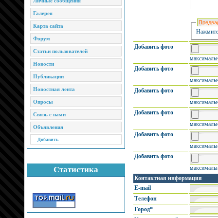
Личные сообщения
Галерея
Карта сайта
Нажмите
Форум
Добавить фото
Статьи пользователей
максимальн
Новости
Добавить фото
Публикации
максимальн
Новостная лента
Добавить фото
Опросы
максимальн
Добавить фото
Связь с нами
максимальн
Объявления
Добавить фото
Добавить
максимальн
Добавить фото
максимальн
Статистика
Контактная информация
E-mail
Телефон
Город*