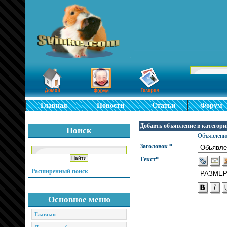
Главная
Новости
Статьи
Форум
Добавть объявление в категор
Поиск
Объявление
Заголовок *
Текст*
Расширенный поиск
Основное меню
Главная