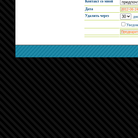
Контакт со мной
Дата
Удалить через
дне
Уведом