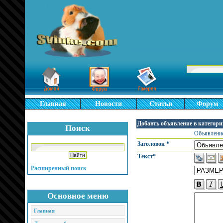
Главная
Новости
Статьи
Форум
Добавть объявление в категор
Поиск
Объявление
Заголовок *
Текст*
Расширенный поиск
Основное меню
Главная