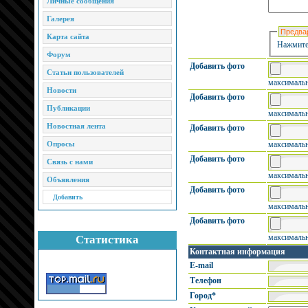
Личные сообщения
Галерея
Карта сайта
Нажмите
Форум
Добавить фото
Статьи пользователей
максимальн
Новости
Добавить фото
Публикации
максимальн
Новостная лента
Добавить фото
Опросы
максимальн
Добавить фото
Связь с нами
максимальн
Объявления
Добавить фото
Добавить
максимальн
Добавить фото
максимальн
Статистика
Контактная информация
E-mail
Телефон
Город*