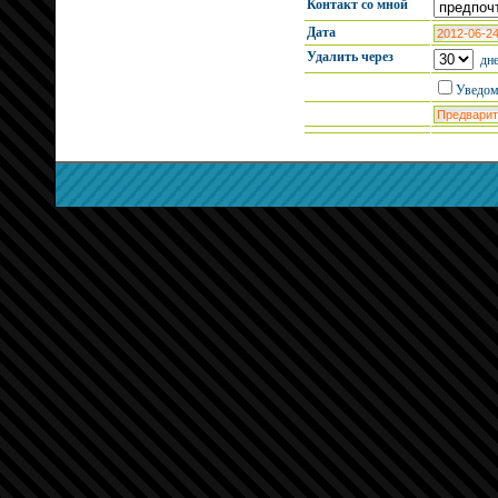
Контакт со мной
Дата
Удалить через
дне
Уведом