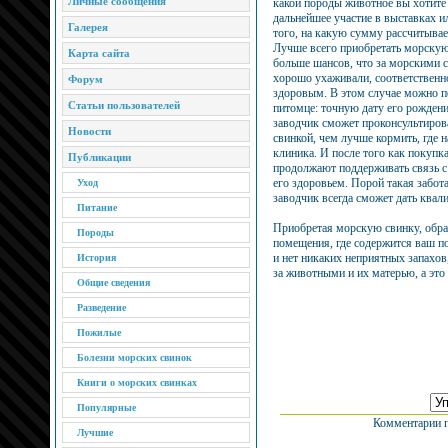
Личные сообщения
какой породы животное вы хотите 
дальнейшее участие в выставках ил
Галерея
того, на какую сумму рассчитывае
Лучше всего приобретать морскую
Карта сайта
больше шансов, что за морскими 
хорошо ухаживали, соответственно,
Форум
здоровым. В этом случае можно 
Статьи пользователей
питомце: точную дату его рождени
заводчик сможет проконсультирова
Новости
свинкой, чем лучше кормить, где 
клиника. И после того как покупк
Публикации
продолжают поддерживать связь с
его здоровьем. Порой такая забота
Уход
заводчик всегда сможет дать квал
Питание
Приобретая морскую свинку, обра
Породы
помещения, где содержится ваш п
и нет никаких неприятных запахов
История
за животными и их матерью, а это
Общие сведения
Разведение
Пожилые
Болезни морских свинок
Книги о морских свинках
Популярные
Комментарии п
Лучшие