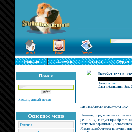
Главная
Новости
Статьи
Форум
Приобретение и тран
Поиск
Автор:
admin
Дата публикации:
Sun, 2
Расширенный поиск
Где приобрести морскую свинку
Основное меню
Наконец, определившись со всеми
решить, где следует приобретать
несколько вариантов: у заводчиков
Главная
Место приобретения питомца завис