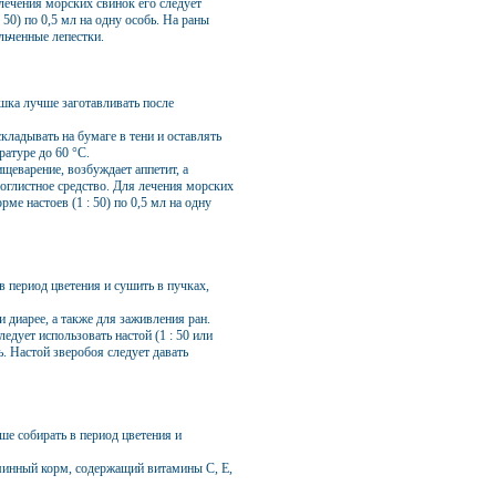
лечения морских свинок его следует
: 50) по 0,5 мл на одну особь. На раны
ьченные лепестки.
шка лучше заготавливать после
ладывать на бумаге в тени и оставлять
ратуре до 60 °С.
щеварение, возбуждает аппетит, а
воглистное средство. Для лечения морских
ме настоев (1 : 50) по 0,5 мл на одну
в период цветения и сушить в пучках,
 диарее, а также для заживления ран.
едует использовать настой (1 : 50 или
бь. Настой зверобоя следует давать
ше собирать в период цветения и
минный корм, содержащий витамины С, Е,