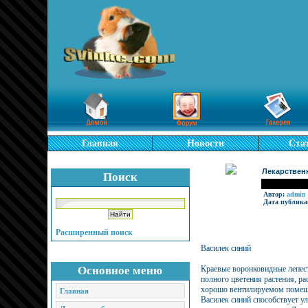
Главная
Новости
Ста
Лекарственн
Поиск
Автор:
admin
Дата публика
Расширенный поиск
Василек синий
Основное меню
Краевые воронковидные лепест
полного цветения растения, ра
хорошо вентилируемом помещ
Главная
Василек синий способствует 