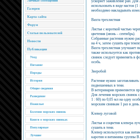
Личные сообщения
ускоряет заживление ран. Для 
использовать в виде настоя (1 
Галерея
необходимо накладывать измел
Карта сайта
Вахта трехлистная
Форум
Листья с короткой частью чере
Статьи пользователей
цветения (июнь – сентябрь).
Собранные растения нужно раск
Новости
на 4 ч, затем сушить при темпе
Вахта трехлистная улучшает пи
Публикации
также используется как проти
свинок следует применять в фор
Уход
особь.
Питание
Зверобой
Породы
Растение нужно заготавливать 
История
подвешенных в тени.
Общие сведения
В ветеринарии применяется при
Для лечения морских свинок сл
Разведение
1 : 60) по 0,05 мл на одну осо
морским свинкам 1 раз в день.
Пожилые
Болезни морских свинок
Клевер луговой
Книги о морских свинках
Листья и соцветия клевера луч
сушить в тени.
Популярные
Клевер используется как вита
Лучшие
каротин и витамины группы В.