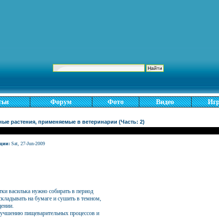
тьи
Форум
Фото
Видео
Иг
ые растения, применяемые в ветеринарии (Часть: 2)
ции:
Sat, 27-Jun-2009
ки василька нужно собирать в период
складывать на бумаге и сушить в темном,
ении.
улучшению пищеварительных процессов и