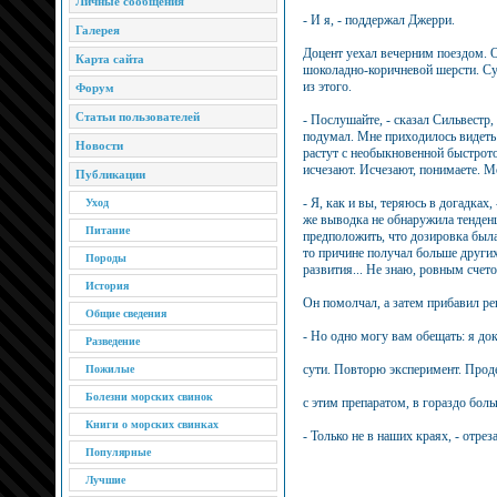
Личные сообщения
- И я, - поддержал Джерри.
Галерея
Доцент уехал вечерним поездом. О
Карта сайта
шоколадно-коричневой шерсти. Суд
из этого.
Форум
Статьи пользователей
- Послушайте, - сказал Сильвестр, 
подумал. Мне приходилось видеть
Новости
растут с необыкновенной быстрото
исчезают. Исчезают, понимаете. Мо
Публикации
- Я, как и вы, теряюсь в догадках,
Уход
же выводка не обнаружила тенден
Питание
предположить, что дозировка была
то причине получал больше других.
Породы
развития... Не знаю, ровным счето
История
Он помолчал, а затем прибавил ре
Общие сведения
- Но одно могу вам обещать: я до
Разведение
сути. Повторю эксперимент. Прод
Пожилые
Болезни морских свинок
с этим препаратом, в гораздо бол
Книги о морских свинках
- Только не в наших краях, - отре
Популярные
Лучшие