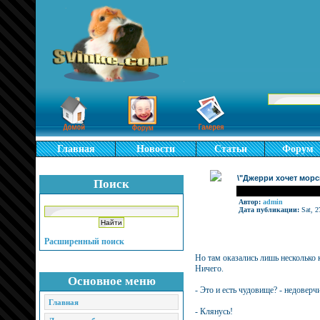
Главная
Новости
Статьи
Форум
\"Джерри хочет морс
Поиск
Автор:
admin
Дата публикации:
Sat, 2
Расширенный поиск
Но там оказались лишь несколько 
Ничего.
Основное меню
- Это и есть чудовище? - недоверч
Главная
- Клянусь!