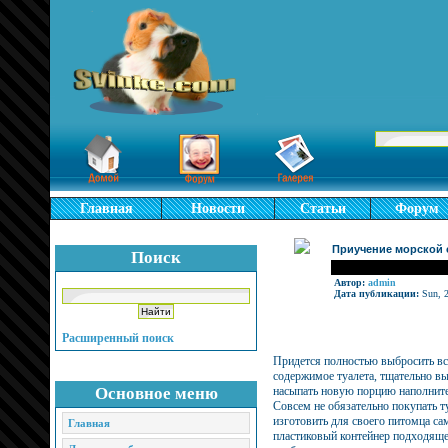
Главная
Новости
Статьи
Форум
Приучение морской с
Поиск
Автор:
admin
Дата публикации:
Sun, 2
Расширенный поиск
Придется полностью выбросить вс
содержимое туалета, тщательно вы
Основное меню
насыпать новую порцию наполнит
Совсем не обязательно покупать т
изготовить для своего питомца са
Главная
пластиковый контейнер подходяще