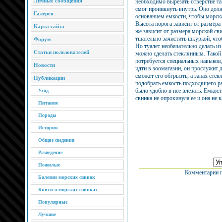
Личные сообщения
необходимо вырезать отверстие та
смог проникнуть внутрь. Оно долж
Галерея
основанием емкости, чтобы морска
Высота порога зависит от размера
Карта сайта
же зависит от размера морской св
тщательно зачистить шкуркой, чт
Форум
Но туалет необязательно делать и
Статьи пользователей
можно сделать стеклянным. Такой 
потребуется специальных навыков,
Новости
идти в зоомагазин, он прослужит д
сможет его обгрызть, а запах стек
Публикации
подобрать емкость подходящего р
было удобно в нее влезать. Емкос
Уход
свинка не опрокинула ее и она не 
Питание
Породы
История
Общие сведения
Разведение
Пожилые
Комментарии п
Болезни морских свинок
Книги о морских свинках
Популярные
Лучшие