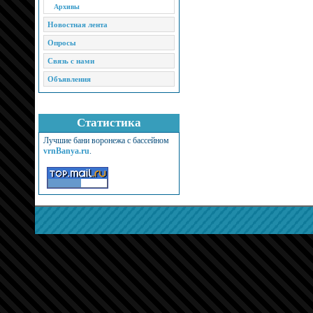
Архивы
Новостная лента
Опросы
Связь с нами
Объявления
Статистика
Лучшие бани воронежа с бассейном
vrnBanya.ru
.