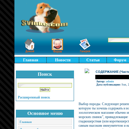
Главная
Новости
Статьи
Форум
СОДЕРЖАНИЕ (Часть
Поиск
Автор:
admin
Дата публикации:
Sun, 2
Расширенный поиск
Выбор породы. Следующее решение
которую ты хочешь содержать и во
Основное меню
зоологическом магазине обычно им
морских свинок”, принадлежащие к
гладкошерстная (или короткошерс
Главная
самым высоким иммунитетом и наи