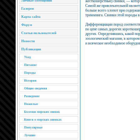
Личные сообщения
жесткошерстные) свинки, — которы
Самой же привлекательной являетс
Галерея
больше всего хлопот при содержан
тримминга. Свинки этой породы в 
Карта сайта
Дифференциации пород соответств
Форум
по цене самых дорогих короткошер
Статьи пользователей
других. Определившись, какой по
зоологический магазин, в котором
Новости
и всяческое необходимое оборудов
Публикации
Уход
Питание
Породы
История
Общие сведения
Разведение
Пожилые
Болезни морских свинок
Книги о морских свинках
Популярные
Лучшие