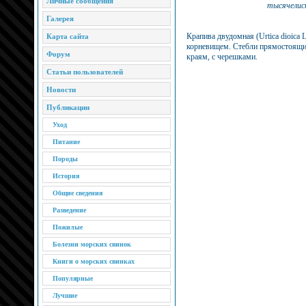
Личные сообщения
тысячелист
Галерея
Крапива двудомная (Urtica dioica 
Карта сайта
корневищем. Стебли прямостоящие
Форум
краям, с черешками.
Статьи пользователей
Новости
Публикации
Уход
Питание
Породы
История
Общие сведения
Разведение
Пожилые
Болезни морских свинок
Книги о морских свинках
Популярные
Лучшие