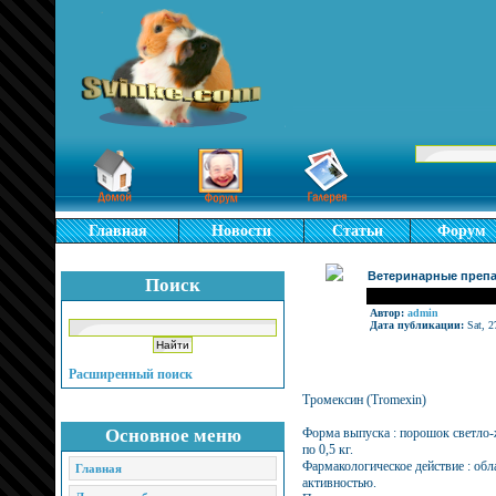
Главная
Новости
Статьи
Форум
Ветеринарные препар
Поиск
Автор:
admin
Дата публикации:
Sat, 2
Расширенный поиск
Тромексин (Tromexin)
Основное меню
Форма выпуска : порошок светло-
по 0,5 кг.
Фармакологическое действие : об
Главная
активностью.