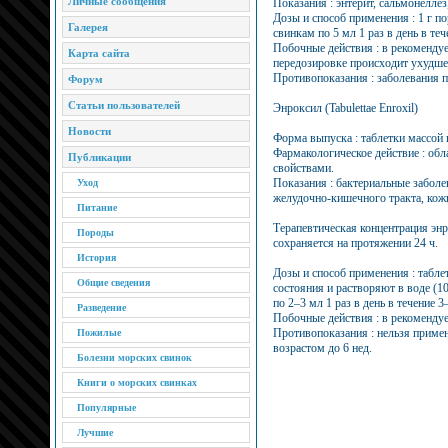
Личные сообщения
Показания : энтерит, сальмонеллез
Дозы и способ применения : 1 г п
Галерея
свинкам по 5 мл 1 раз в день в теч
Побочные действия : в рекоменду
Карта сайта
передозировке происходит ухудше
Противопоказания : заболевания п
Форум
Статьи пользователей
Энроксил (Tabulettae Enroxil)
Новости
Форма выпуска : таблетки массой п
Фармакологическое действие : об
Публикации
свойствами.
Показания : бактериальные заболе
Уход
желудочно-кишечного тракта, кож
Питание
Терапевтическая концентрация эн
Породы
сохраняется на протяжении 24 ч.
История
Дозы и способ применения : табл
Общие сведения
состояния и растворяют в воде (
по 2–3 мл 1 раз в день в течение 3
Разведение
Побочные действия : в рекоменду
Противопоказания : нельзя приме
Пожилые
возрастом до 6 нед.
Болезни морских свинок
Книги о морских свинках
Популярные
Лучшие