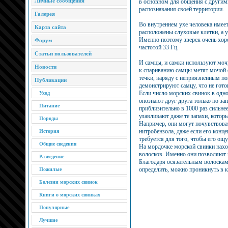
Личные сообщения
в основном для общения с другим
распознавания своей территории.
Галерея
Во внутреннем ухе человека имеет
Карта сайта
расположены слуховые клетки, а у
Именно поэтому зверек очень хо
Форум
частотой 33 Гц.
Статьи пользователей
И самцы, и самки используют моч
Новости
к спариванию самцы метят мочой с
течки, наряду с неприязненным п
Публикации
демонстрируют самцу, что не гото
Если число морских свинок в одн
Уход
опознают друг друга только по за
Питание
приблизительно в 1000 раз сильнее
улавливают даже те запахи, кото
Породы
Например, они могут почувствоват
нитробензола, даже если его конце
История
требуется для того, чтобы его ощу
Общие сведения
На мордочке морской свинки нахо
волосков. Именно они позволяют 
Разведение
Благодаря осязательным волоскам
определить, можно проникнуть в ка
Пожилые
Болезни морских свинок
Книги о морских свинках
Популярные
Лучшие