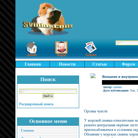
Главная
Новости
Статьи
Форум
Внешнее и внутренне
Поиск
Автор:
admin
Дата публикации:
Sun, 2
Расширенный поиск
Органы чувств
Основное меню
У морской свинки относительно ма
развита центральная нервная систе
приспосабливаться к условиям о
Главная
Обоняние у морских свинок хорош