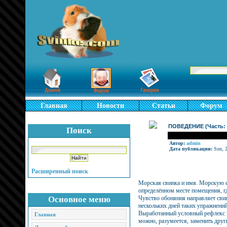
Главная
Новости
Статьи
Форум
ПОВЕДЕНИЕ (Часть: 
Поиск
Автор:
admin
Дата публикации:
Sun, 2
Расширенный поиск
Морская свинка и имя. Морскую св
определённом месте помещения, г
Основное меню
Чувство обоняния направляет свинк
нескольких дней таких упражнений
Выработанный условный рефлекс н
Главная
можно, разумеется, заменить друг