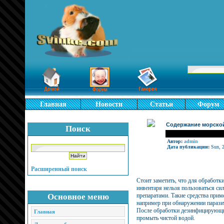
Главная
Новости
Статьи
Форум
Содержание морской 
Поиск
Автор:
admin
Дата публикации:
Sun, 2
Расширенный поиск
Стоит заметить, что для обработки
инвентаря нельзя пользоваться 
Основное меню
препаратами. Такие средства прим
например при обнаружении парази
После обработки дезинфицирующи
Главная
промыть чистой водой.