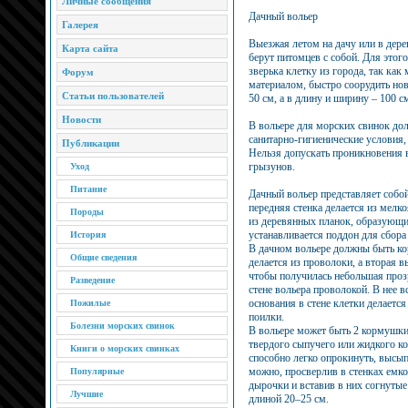
Личные сообщения
Дачный вольер
Галерея
Выезжая летом на дачу или в дере
Карта сайта
берут питомцев с собой. Для этог
зверька клетку из города, так ка
Форум
материалом, быстро соорудить но
Статьи пользователей
50 см, а в длину и ширину – 100 с
Новости
В вольере для морских свинок до
санитарно-гигиенические условия
Публикации
Нельзя допускать проникновения
грызунов.
Уход
Питание
Дачный вольер представляет собо
передняя стенка делается из мелко
Породы
из деревянных планок, образующи
устанавливается поддон для сбора
История
В дачном вольере должны быть ко
Общие сведения
делается из проволоки, а вторая в
чтобы получилась небольшая прозр
Разведение
стене вольера проволокой. В нее 
основания в стене клетки делаетс
Пожилые
поилки.
Болезни морских свинок
В вольере может быть 2 кормушки:
твердого сыпучего или жидкого к
Книги о морских свинках
способно легко опрокинуть, высып
можно, просверлив в стенках емко
Популярные
дырочки и вставив в них согнуты
Лучшие
длиной 20–25 см.