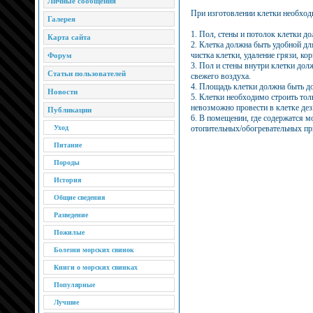
Личные сообщения
При изготовлении клетки необход
Галерея
1. Пол, стены и потолок клетки д
Карта сайта
2. Клетка должна быть удобной д
чистка клетки, удаление грязи, кор
Форум
3. Пол и стены внутри клетки до
Статьи пользователей
свежего воздуха.
4. Площадь клетки должна быть до
Новости
5. Клетки необходимо строить толь
невозможно провести в клетке дез
Публикации
6. В помещении, где содержатся м
Уход
отопительных/обогревательных пр
Питание
Породы
История
Общие сведения
Разведение
Пожилые
Болезни морских свинок
Книги о морских свинках
Популярные
Лучшие