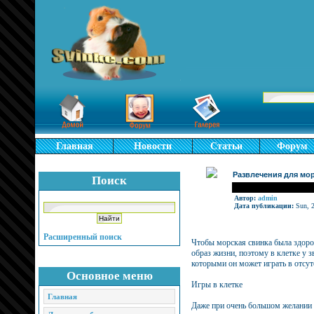
Главная
Новости
Статьи
Форум
Развлечения для мо
Поиск
Автор:
admin
Дата публикации:
Sun, 2
Расширенный поиск
Чтобы морская свинка была здоро
образ жизни, поэтому в клетке у 
которыми он может играть в отсут
Основное меню
Игры в клетке
Главная
Даже при очень большом желании 