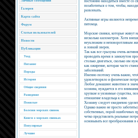
Личные сообщения
постоянно находиться вместе со 
позаботиться о том, чтобы, находя
Галерея
развлекать.
Карта сайта
Активные игры являются непреме
питомца.
Форум
Статьи пользователей
Морские свинки, которые живут н
несколько километров. Хотя внеш
Новости
неуклюжим и неповоротливым жив
и ловкий зверек.
Публикации
Так как все грызуны очень активн
проводить время в замкнутом прос
Уход
столько двигаться, сколько им нуж
Питание
как ожирение, которая часто стан
заболеваний.
Породы
Именно поэтому очень важно, что
удовлетворяло и физические потр
История
Любое домашнее животное в значит
Общие сведения
хозяина, нуждается в его внимани
хрупкие и уязвимые существа, по
Разведение
отношение владельца к ним.
Хозяину следует ежедневно уделя
Пожилые
Однако важно не просто заботитьс
Болезни морских свинок
собственных, порой ошибочных пр
четко представлять реальные потр
Книги о морских свинках
основывать все преобразования в 
Популярные
Лучшие