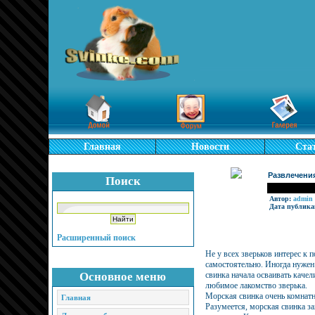
Главная
Новости
Ста
Развлечения
Поиск
Автор:
admin
Дата публика
Расширенный поиск
Не у всех зверьков интерес к 
самостоятельно. Иногда нужен
Основное меню
свинка начала осваивать качел
любимое лакомство зверька.
Морская свинка очень комнат
Главная
Разумеется, морская свинка за