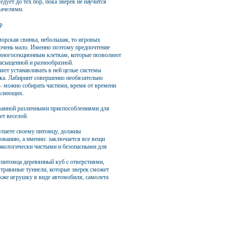
дует до тех пор, пока зверек не научится
качелями.
р
морская свинка, небольшая, то игровых
 очень мало. Именно поэтому предпочтение
 многосекционным клеткам, которые позволяют
насыщенной и разнообразной.
яет устанавливать в ней целые системы
ка. Лабиринт совершенно необязательно
– можно собирать частями, время от времени
авляющих.
ованной различными приспособлениями для
ет веселой.
упаете своему питомцу, должны
бованию, а именно: заключается все вещи
экологически чистыми и безопасными для
питомца деревянный куб с отверстиями,
 травяные туннели, которые зверек сможет
также игрушку в виде автомобиля, самолета