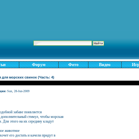
тьи
Форум
Фото
Видео
Иг
 для морских свинок (Часть: 4)
ции:
Sun, 28-Jun-2009
подобной забаве появляется
 дополнительный стимул, чтобы морская
и. Для этого на их середину кладут
ное животное
хочет его достать и качели придут в