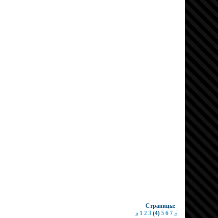
Страницы:
«
1
2
3
(4)
5
6
7
»