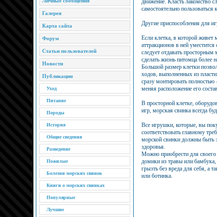
Личные сообщения
движение. Класть лакомство сле
самостоятельно пользоваться 
Галерея
Другие приспособления для иг
Карта сайта
Если клетка, в которой живет 
Форум
аттракционов в ней уместится
Статьи пользователей
следует отдавать просторным
сделать жизнь питомца более 
Новости
Большой размер клетки позвол
ходов, выполненных из пласти
Публикации
сразу монтировать полностью 
меняя расположение его сост
Уход
Питание
В просторной клетке, оборуд
игр, морская свинка всегда буд
Породы
Все игрушки, которые, вы пок
История
соответствовать главному тре
Общие сведения
морской свинки должны быть 
здоровья.
Разведение
Можно приобрести для своего 
домики из травы или бамбука,
Пожилые
грызть без вреда для себя, а 
Болезни морских свинок
или ботинка.
Книги о морских свинках
Популярные
Лучшие