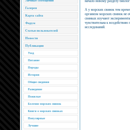
Личные сообщения
начало новому разделу биолог
Галерея
А у морских свинок тем време
организм морских свинок не о
Карта сайта
свинках изучают эксперимента
чувствительна к воздействию 
Форум
исследований.
Статьи пользователей
Новости
Публикации
Уход
Питание
Породы
История
Общие сведения
Разведение
Пожилые
Болезни морских свинок
Книги о морских свинках
Популярные
Лучшие