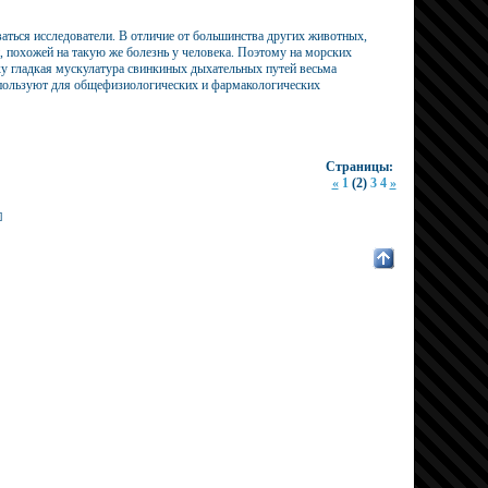
аться исследователи. В отличие от большинства других животных,
, похожей на такую же болезнь у человека. Поэтому на морских
у гладкая мускулатура свинкиных дыхательных путей весьма
спользуют для общефизиологических и фармакологических
Страницы:
«
1
(2)
3
4
»
]