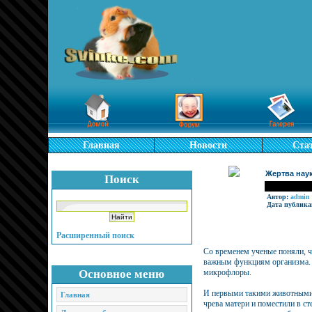
Главная
Новости
Ста
Жертва наук
Поиск
Автор:
admin
Дата публика
Расширенный поиск
Со временем ученые поняли, ч
важным функциям организма. 
Основное меню
микрофлоры.
И первыми такими животными с
Главная
чрева матери и поместили в с