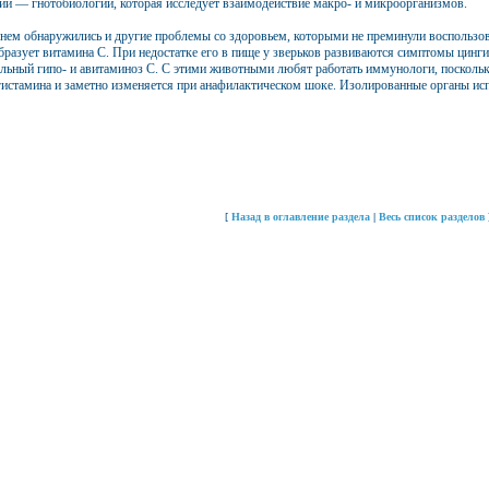
ии — гнотобиологии, которая исследует взаимодействие макро- и микроорганизмов.
нем обнаружились и другие проблемы со здоровьем, которыми не преминули воспользов
бразует витамина С. При недостатке его в пище у зверьков развиваются симптомы цинги
льный гипо- и авитаминоз С. С этими животными любят работать иммунологи, поскольк
гистамина и заметно изменяется при анафилактическом шоке. Изолированные органы и
[
Назад в оглавление раздела
|
Весь список разделов