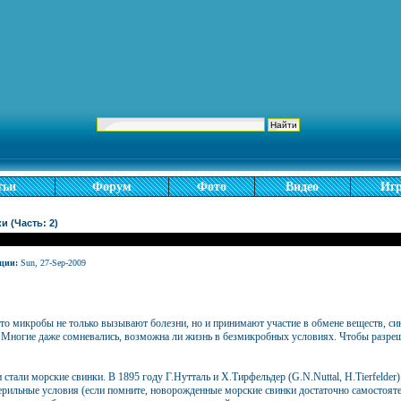
тьи
Форум
Фото
Видео
Иг
и (Часть: 2)
ции:
Sun, 27-Sep-2009
то микробы не только вызывают болезни, но и принимают участие в обмене веществ, с
Многие даже сомневались, возможна ли жизнь в безмикробных условиях. Чтобы разреш
тали морские свинки. В 1895 году Г.Нутталь и Х.Тирфельдер (G.N.Nuttal, H.Tierfelder
терильные условия (если помните, новорожденные морские свинки достаточно самостоя