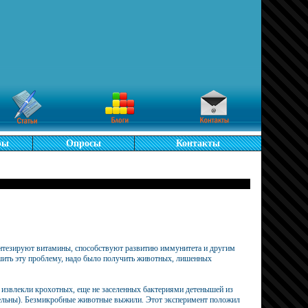
ры
Опросы
Контакты
интезируют витамины, способствуют развитию иммунитета и другим
ить эту проблему, надо было получить животных, лишенных
) извлекли крохотных, еще не заселенных бактериями детенышей из
тельны). Безмикробные животные выжили. Этот эксперимент положил